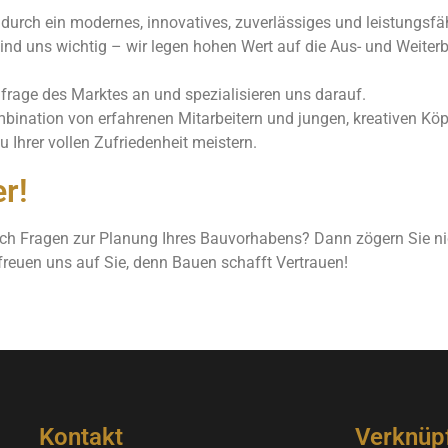
 durch ein modernes, innovatives, zuverlässiges und leistungsf
 sind uns wichtig – wir legen hohen Wert auf die Aus- und Weit
hfrage des Marktes an und spezialisieren uns darauf.
ination von erfahrenen Mitarbeitern und jungen, kreativen Kö
 Ihrer vollen Zufriedenheit meistern.
r!
och Fragen zur Planung Ihres Bauvorhabens? Dann zögern Sie n
freuen uns auf Sie, denn Bauen schafft Vertrauen!
Kontakt
Verknüp