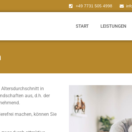
+49 7731 505 4998
in
START
LEISTUNGEN
n
Altersdurchschnitt in
ndschaften aus, d.h. der
unehmend.
ierefrei machen, können Sie