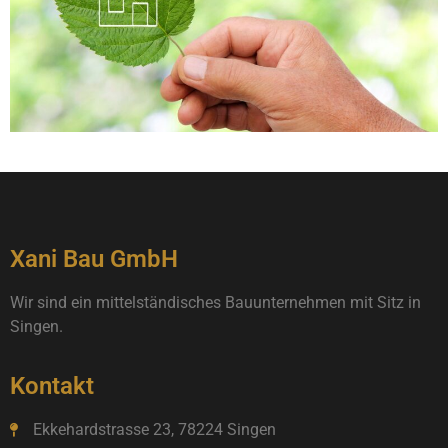
Xani Bau GmbH
Wir sind ein mittelständisches Bauunternehmen mit Sitz in
Singen.
Kontakt
Ekkehardstrasse 23, 78224 Singen